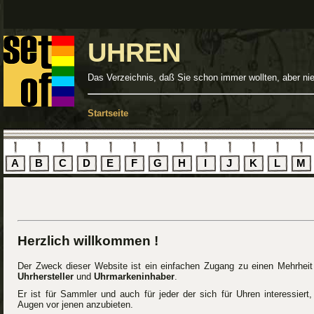
UHREN
Das Verzeichnis, daß Sie schon immer wollten, aber ni
Startseite
A
B
C
D
E
F
G
H
I
J
K
L
M
Herzlich willkommen !
Der Zweck dieser Website ist ein einfachen Zugang zu einen Mehrhei
Uhrhersteller
und
Uhrmarkeninhaber
.
Er ist für Sammler und auch für jeder der sich für Uhren interessiert
Augen vor jenen anzubieten.