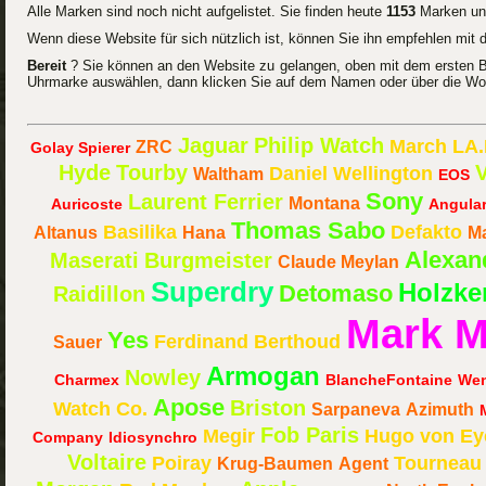
Alle Marken sind noch nicht aufgelistet. Sie finden heute
1153
Marken und
Wenn diese Website für sich nützlich ist, können Sie ihn empfehlen mit 
Bereit
? Sie können an den Website zu gelangen, oben mit dem ersten 
Uhrmarke auswählen, dann klicken Sie auf dem Namen oder über die Wo
Jaguar
Philip Watch
March LA
ZRC
Golay Spierer
Hyde
Tourby
V
Daniel Wellington
Waltham
EOS
Sony
Laurent Ferrier
Montana
Auricoste
Angula
Thomas Sabo
Basilika
Defakto
Altanus
Hana
M
Alexand
Maserati
Burgmeister
Claude Meylan
Superdry
Holzke
Detomaso
Raidillon
Mark 
Yes
Ferdinand Berthoud
Sauer
Armogan
Nowley
Charmex
BlancheFontaine
Wen
Apose
Briston
Watch Co.
Sarpaneva
Azimuth
Fob Paris
Megir
Hugo von Ey
Company
Idiosynchro
Voltaire
Poiray
Tourneau
Krug-Baumen
Agent