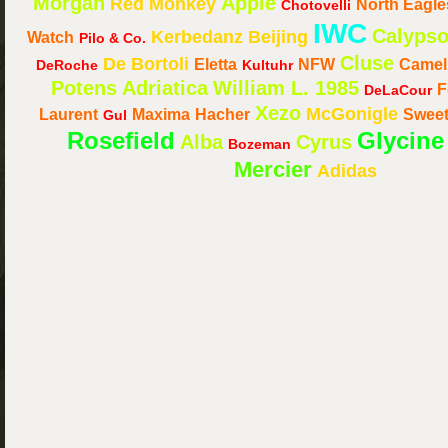
Morgan
Apple
Red Monkey
North Eagle
Chotovelli
IWC
Calyps
Kerbedanz
Beijing
Watch
Pilo & Co.
Cluse
De Bortoli
Eletta
NFW
Camel
DeRoche
Kultuhr
Potens
Adriatica
William L. 1985
F
DeLaCour
Xezo
McGonigle
Laurent
Maxima
Hacher
Sweet
Gul
Rosefield
Glycine
Alba
Cyrus
Bozeman
Mercier
Adidas