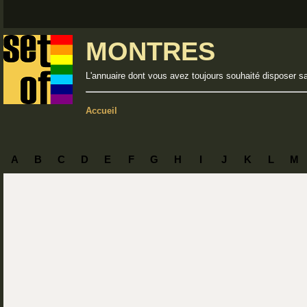
MONTRES
L'annuaire dont vous avez toujours souhaité disposer s
Accueil
A
B
C
D
E
F
G
H
I
J
K
L
M