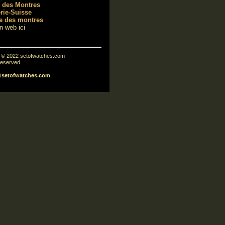
 des Montres
rie-Suisse
e des montres
en web ici
t © 2022 setofwatches.com
 reserved
@setofwatches.com