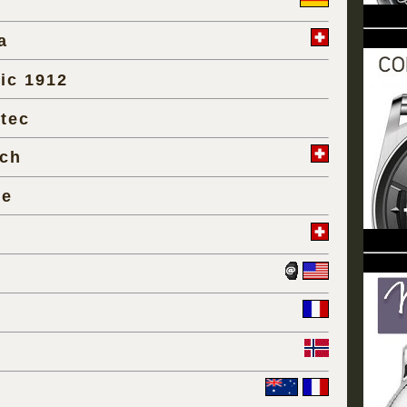
a
ic 1912
tec
ch
ce
r