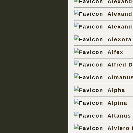
Alexand
Alexand
Alexand
AleXora
Alfex
Alfred D
Almanu
Alpha
Alpina
Altanus
Alviero 