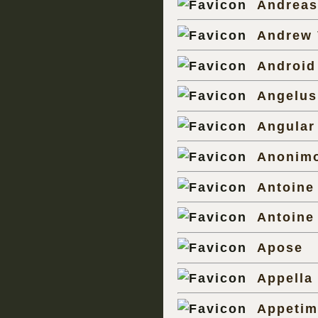
Andreas
Andrew 
Android
Angelus
Angula
Anonim
Antoine
Antoine
Apose
Appella
Appetim