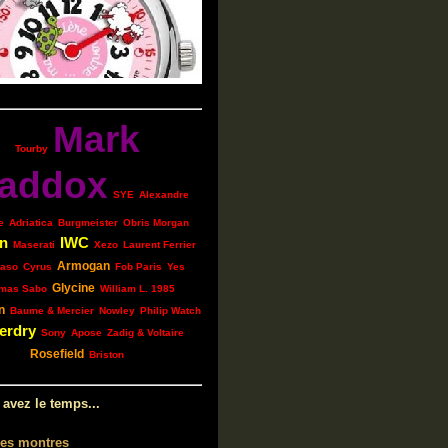
Mark
Tourby
addox
SYE
Alexandre
e
Adriatica
Burgmeister
Obris Morgan
n
IWC
Maserati
Xezo
Laurent Ferrier
Armogan
aso
Cyrus
Fob Paris
Yes
Glycine
mas Sabo
William L. 1985
n
Baume & Mercier
Nowley
Philip Watch
erdry
Sony
Apose
Zadig & Voltaire
Rosefield
Briston
 avez le temps...
les montres