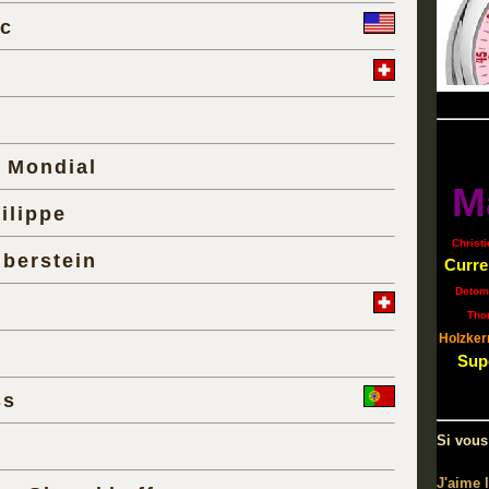
ic
e Mondial
M
ilippe
Christi
lberstein
Curre
Detom
Tho
Holzker
Sup
ss
Si vous
J'aime 