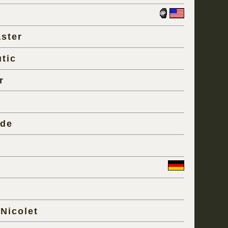
ster
tic
r
ede
Nicolet