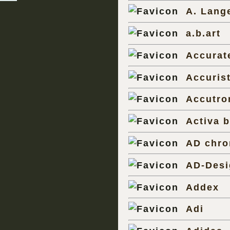
A. Lang
a.b.art
Accurat
Accuris
Accutro
Activa b
AD chro
AD-Desi
Addex
Adi