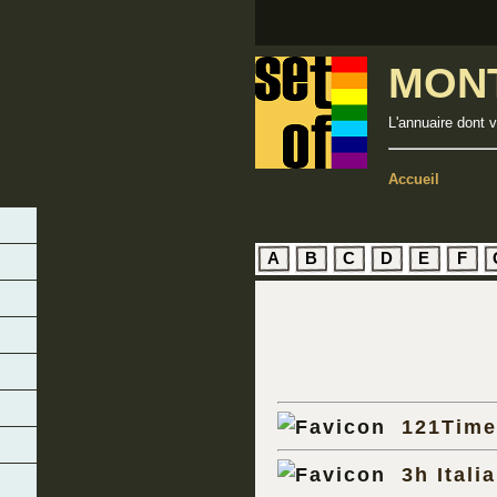
MON
L'annuaire dont 
Accueil
A
B
C
D
E
F
121Time
3h Italia