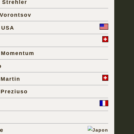
 Strehler
Vorontsov
 USA
r Momentum
o
 Martin
 Preziuso
e