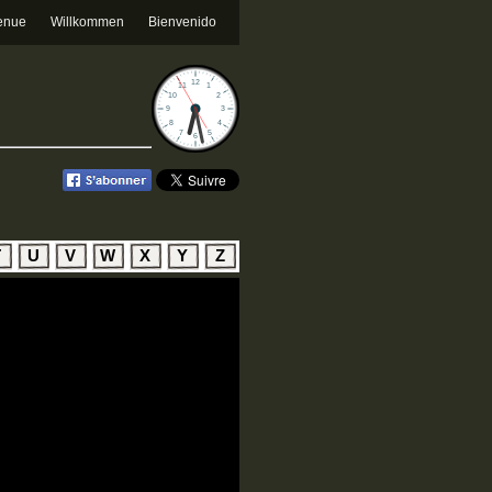
enue
Willkommen
Bienvenido
T
U
V
W
X
Y
Z