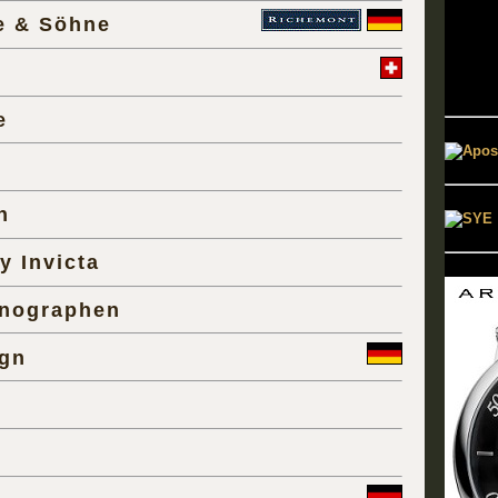
e & Söhne
e
t
n
y Invicta
nographen
gn