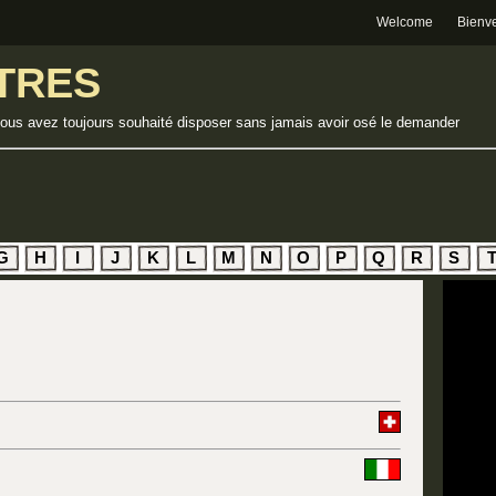
Welcome
Bienv
TRES
vous avez toujours souhaité disposer sans jamais avoir osé le demander
G
H
I
J
K
L
M
N
O
P
Q
R
S