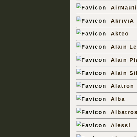
AirNaut
AkriviA
Akteo
Alain L
Alain Ph
Alain Si
Alatron
Alba
Albatro
Alessi