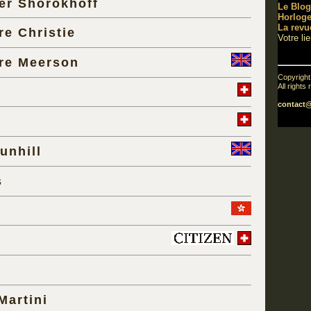
er Shorokhoff
Le Blog
Horloge
La revu
re Christie
Votre li
re Meerson
Copyrigh
All rights
contact
unhill
s
Martini