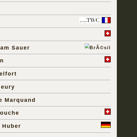
am Sauer
en
elfort
leury
e Marquand
Mouche
 Huber