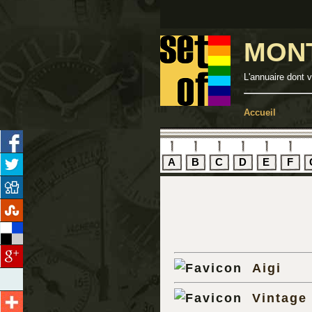
MON
L'annuaire dont 
Accueil
A
B
C
D
E
F
Aigi
Vintage