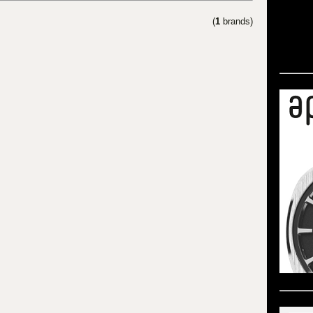
(
1
brands)