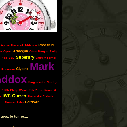
Rosefield
Apose
Maserati
Adriatica
Armogan
zo
Cyrus
Obris Morgan
Zadig
Superdry
e
Yes
SYE
Laurent Ferrier
Mark
Glycine
Detomaso
addox
Burgmeister
Nowley
L. 1985
Philip Watch
Fob Paris
Baume &
IWC
Curren
r
Alexandre Christie
Holzkern
Thomas Sabo
 avez le temps...