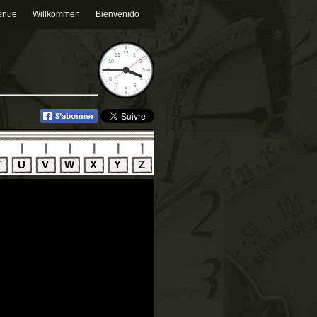
enue
Willkommen
Bienvenido
T
U
V
W
X
Y
Z