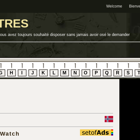
Welcome
Bienv
TRES
vous avez toujours souhaité disposer sans jamais avoir osé le demander
G
H
I
J
K
L
M
N
O
P
Q
R
S
 Watch