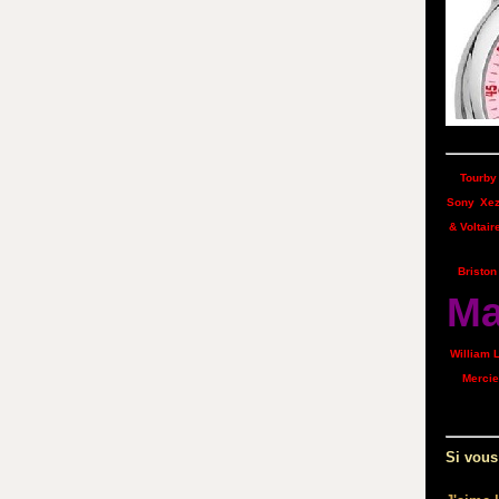
Tourby
Sony
Xe
& Voltair
Briston
M
William 
Mercie
Si vous