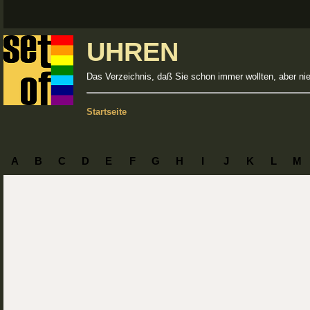
UHREN
Das Verzeichnis, daß Sie schon immer wollten, aber ni
Startseite
A
B
C
D
E
F
G
H
I
J
K
L
M