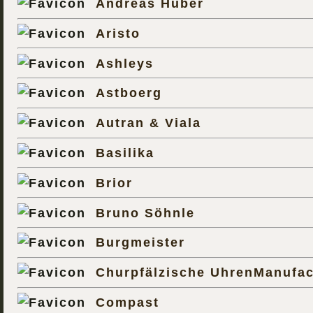
Andreas Huber
Aristo
Ashleys
Astboerg
Autran & Viala
Basilika
Brior
Bruno Söhnle
Burgmeister
Churpfälzische UhrenManufac
Compast