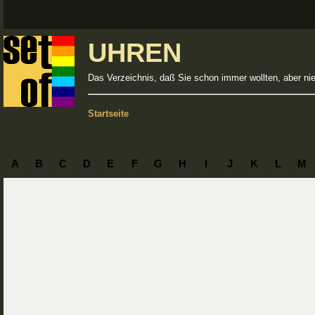
UHREN
Das Verzeichnis, daß Sie schon immer wollten, aber ni
Startseite
A
B
C
D
E
F
G
H
I
J
K
L
M