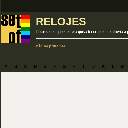
RELOJES
El directorio que siempre quiso tener, pero se atrevió a 
Página principal
A
B
C
D
E
F
G
H
I
J
K
L
M